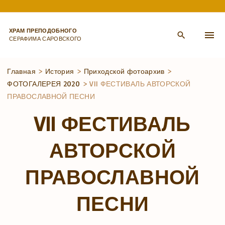
S
k
ХРАМ ПРЕПОДОБНОГО
i
СЕРАФИМА САРОВСКОГО
p
t
Главная
>
История
>
Приходской фотоархив
>
ФОТОГАЛЕРЕЯ 2020
>
VII ФЕСТИВАЛЬ АВТОРСКОЙ
o
ПРАВОСЛАВНОЙ ПЕСНИ
c
o
VII ФЕСТИВАЛЬ
n
АВТОРСКОЙ
t
e
ПРАВОСЛАВНОЙ
n
t
ПЕСНИ