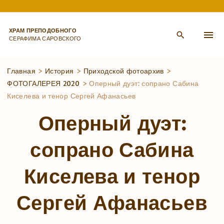
S
k
ХРАМ ПРЕПОДОБНОГО
i
СЕРАФИМА САРОВСКОГО
p
t
Главная
>
История
>
Приходской фотоархив
>
ФОТОГАЛЕРЕЯ 2020
>
Оперный дуэт: сопрано Сабина
o
Киселева и тенор Сергей Афанасьев
c
o
Оперный дуэт:
n
сопрано Сабина
t
e
Киселева и тенор
n
t
Сергей Афанасьев