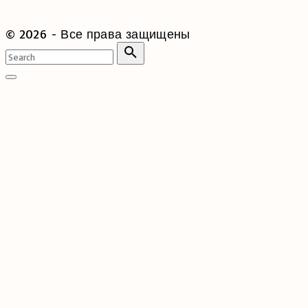
©
2026
- Все права защищены
Search
for:
Search
Go
to
top