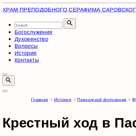
Skip
ХРАМ ПРЕПОДОБНОГО
СЕРАФИМА САРОВСКО
to
content
Search
for:
Search
Богослужения
Духовенство
Вопросы
История
Контакты
Главная
>
История
>
Приходской фотоархив
>
Ф
Крестный ход в Па