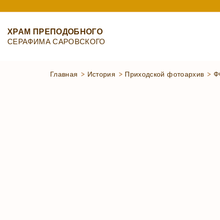
S
k
ХРАМ ПРЕПОДОБНОГО
i
СЕРАФИМА САРОВСКОГО
p
t
Главная
>
История
>
Приходской фотоархив
>
Ф
o
c
o
n
t
e
n
t